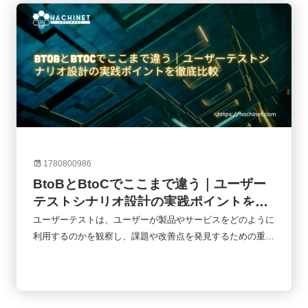
かをわかりやすく解説します。
1780800986
BtoBとBtoCでここまで違う｜ユーザー
テストシナリオ設計の実践ポイントを徹
底比較
ユーザーテストは、ユーザーが製品やサービスをどのように
利用するのかを観察し、課題や改善点を発見するための重要
な手法です。しかし、同じユーザーテストでもBtoBとBtoC
では設計の考え方が大きく異なります。企業向けシステムと
一般消費者向けサービスでは、利用目的、意思決定プロセ
ス、評価基準が根本的に違うためです。本記事では、BtoB