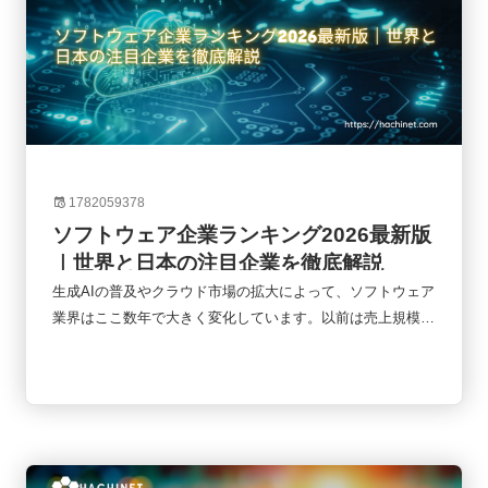
1782059378
ソフトウェア企業ランキング2026最新版
｜世界と日本の注目企業を徹底解説
生成AIの普及やクラウド市場の拡大によって、ソフトウェア
業界はここ数年で大きく変化しています。以前は売上規模だ
けで企業の強さを測ることができましたが、現在ではAIへの
投資、SaaSモデル、クラウド事業の成長性なども重要な評
価軸になっています。本記事では、2026年時点のソフトウ
ェア企業ランキングをもとに、世界と日本の主要企業、AI企
業の台頭、今後の市場動向について整理していきます。