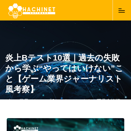
炎上Βテスト10選｜過去の失敗
から学ぶ“やってはいけない”こ
と【ゲーム業界ジャーナリスト
風考察】
ゲーム業界において「βテスト」は、ただの不具合検証に
とどまらず、ユーザーの第一印象を左右し、時にはプロ
ジェクト全体の評価を左右する重要なフェーズです。期
24/09/2025
待値の高い新作タイトルほど、そのテスト運営の良し悪
しが注目されやすく、過去には些細なミスから大規模な