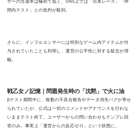
ザーの当選率は極めて低く、SNS上では「出来レース」「仲
間内テスト」との批判が殺到。
さらに、インフルエンサーには特別なゲーム内アイテムが付
与されていたことも判明し、運営の公平性に対する疑念が増
幅。
戦乙女ノ記憶｜問題発生時の「沈黙」で火に油
βテスト期間中に、複数の不具合報告やデータ消失バグが寄せ
られていたが、公式は一切のコメントやアナウンスを行わな
いままテスト終了。ユーザーからの問い合わせもテンプレ回
答のみ。事実上「運営からの反応ゼロ」という状態に。