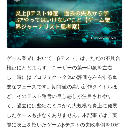
炎上に発展したケースも少なくありません。本記事で
は、実際に炎上を招いたゲームβテストの失敗事例を10件
紹介しながら、その共通パターンを分析し、今後のテス
ト設計において「やってはいけないこと」を明らかにし
ていきます。ゲーム開発者・運営担当者・マーケティン
グ関係者の皆さまにとって、失敗から学ぶヒントとなれ
ば幸いです。
ゲーム業界において「βテスト」は、ただの不具合
検証にとどまらず、ユーザーの第一印象を左右
し、時にはプロジェクト全体の評価を左右する重
要なフェーズです。期待値の高い新作タイトルほ
ど、そのテスト運営の良し悪しが注目されやす
く、過去には些細なミスから大規模な炎上に発展
したケースも少なくありません。本記事では、実
際に炎上を招いたゲームβテストの失敗事例を10件