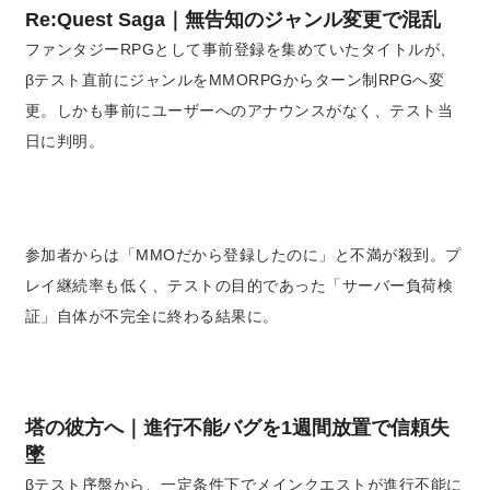
Re:Quest Saga｜無告知のジャンル変更で混乱
ファンタジーRPGとして事前登録を集めていたタイトルが、
βテスト直前にジャンルをMMORPGからターン制RPGへ変
更。しかも事前にユーザーへのアナウンスがなく、テスト当
日に判明。
参加者からは「MMOだから登録したのに」と不満が殺到。プ
レイ継続率も低く、テストの目的であった「サーバー負荷検
証」自体が不完全に終わる結果に。
塔の彼方へ｜進行不能バグを1週間放置で信頼失
墜
βテスト序盤から、一定条件下でメインクエストが進行不能に