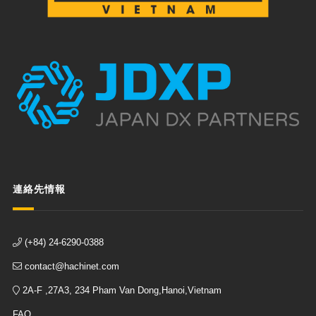
連絡先情報
(+84) 24-6290-0388
contact@hachinet.com
2A-F ,27A3, 234 Pham Van Dong,Hanoi,Vietnam
FAQ