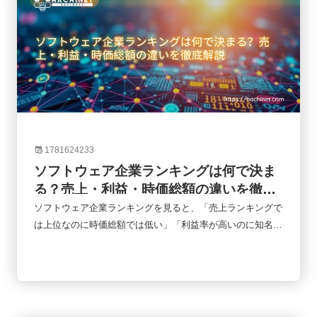
1781624233
ソフトウェア企業ランキングは何で決ま
る？売上・利益・時価総額の違いを徹底
解説
ソフトウェア企業ランキングを見ると、「売上ランキングで
は上位なのに時価総額では低い」「利益率が高いのに知名度
はそれほど高くない」といったケースをよく目にします。実
はランキングにはさまざまな指標があり、何を基準に比較す
るかによって企業の評価は大きく変わります。本記事では、
ソフトウェア企業ランキングでよく使われる売上高・利益・
時価総額の違いを整理し、それぞれの指標が何を意味するの