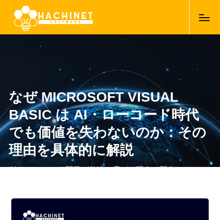
なぜ MICROSOFT VISUAL
BASIC は AI・ローコード時代
でも価値を失わないのか：その
理由を具体的に解説
AI やローコード開発が急速に広がる現在、既存システム
の価値が改めて問われています。特に日本企業で長年利
用されてきた Microsoft Visual Basic は、「古い技術」と
25/11/2025
いうイメージを持たれがちな一方で、実際には多くの業
務システムを安定的に支え続けています。本記事では、