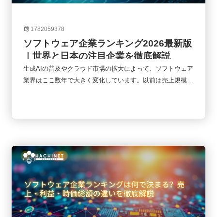
1782059378
ソフトウェア企業ランキング2026最新版
｜世界と日本の注目企業を徹底解説
生成AIの普及やクラウド市場の拡大によって、ソフトウェア
業界はここ数年で大きく変化しています。以前は売上規模だ
けで企業の強さを測ることができましたが、現在ではAIへの
投資、SaaSモデル、クラウド事業の成長性なども重要な評
価軸になっています。本記事では、2026年時点のソフトウ
ェア企業ランキングをもとに、世界と日本の主要企業、AI企
業の台頭、今後の市場動向について整理していきます。