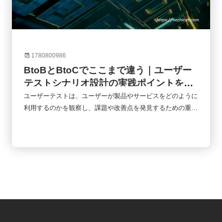
1780800986
BtoBとBtoCでここまで違う｜ユーザー
テストシナリオ設計の実践ポイントを徹
底比較
ユーザーテストは、ユーザーが製品やサービスをどのように
利用するのかを観察し、課題や改善点を発見するための重要
な手法です。しかし、同じユーザーテストでもBtoBとBtoC
では設計の考え方が大きく異なります。企業向けシステムと
一般消費者向けサービスでは、利用目的、意思決定プロセ
ス、評価基準が根本的に違うためです。本記事では、BtoB
とBtoCのユーザーテストシナリオの違いを比較しながら、
実務で役立つシナリオ設計のポイントを詳しく解説します。