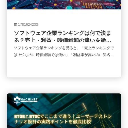
1781624233
ソフトウェア企業ランキングは何で決ま
る？売上・利益・時価総額の違いを徹底
解説
ソフトウェア企業ランキングを見ると、「売上ランキングで
は上位なのに時価総額では低い」「利益率が高いのに知名度
はそれほど高くない」といったケースをよく目にします。実
はランキングにはさまざまな指標があり、何を基準に比較す
るかによって企業の評価は大きく変わります。本記事では、
ソフトウェア企業ランキングでよく使われる売上高・利益・
時価総額の違いを整理し、それぞれの指標が何を意味するの
かをわかりやすく解説します。