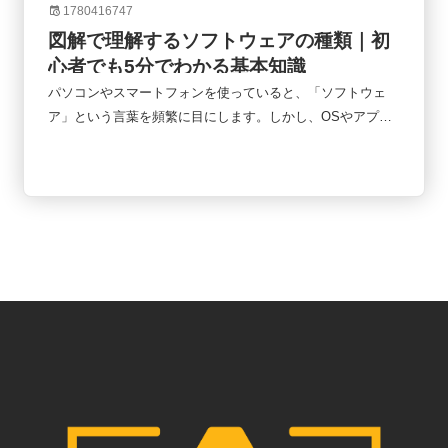
1780416747
図解で理解するソフトウェアの種類｜初
心者でも5分でわかる基本知識
パソコンやスマートフォンを使っていると、「ソフトウェ
ア」という言葉を頻繁に目にします。しかし、OSやアプ
リ、クラウドサービスなど様々なものが登場するため、「何
がどう違うのか分からない」という人も少なくありません。
実はソフトウェアは複雑に見えても、基本的な仕組みを理解
すると全体像が見えやすくなります。この記事では、初心者
向けにソフトウェアの種類を図解で整理しながら、それぞれ
の役割や違いをわかりやすく解説します。