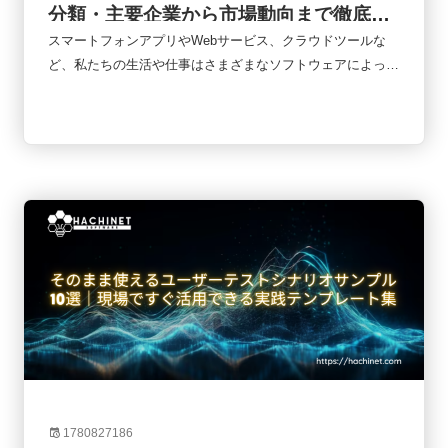
分類・主要企業から市場動向まで徹底解
説
スマートフォンアプリやWebサービス、クラウドツールな
ど、私たちの生活や仕事はさまざまなソフトウェアによって
支えられています。オンライン会議、ネットショッピング、
キャッシュレス決済、業務管理システムなど、日常のあらゆ
る場面でソフトウェアが使われていると言っても過言ではあ
りません。そのソフトウェアを企画・開発・提供しているの
が「ソフトウェア企業」です。しかし、ソフトウェア企業と
一口に言っても、その事業内容や収益モデルはさまざまで
す。近年はSaaSやAIの普及によって業界構造も大きく変化
しています。本記事では、ソフトウェア企業の基本的な役割
から業界構造、企業の種類、代表的な企業、そして今後の市
場動向までをわかりやすく解説します。
1780827186