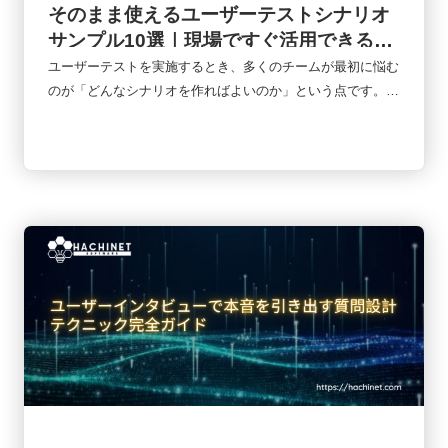
そのまま使えるユーザーテストシナリオ
サンプル10選｜現場ですぐ活用できる実
践テンプレート集
ユーザーテストを実施するとき、多くのチームが最初に悩む
のが「どんなシナリオを作ればよいのか」という点です。シ
ナリオが曖昧だと、ユーザーが本当に困るポイントを発見で
きず、改善につながる知見も得られません。一方で、適切な
シナリオを用意できれば、UIの問題だけでなく、導線設計や
業務フロー、ユーザー心理まで把握できます。本記事では、
実務でよく使われる10種類のユーザーテストシナリオを紹介
しながら、業界ごとの活用方法やカスタマイズの考え方まで
解説します。