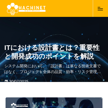
ITにおける設計書とは？重要性
と開発成功のポイントを解説
システム開発において、「設計書」は単なる技術文書で
はなく、プロジェクト全体の品質・効率・リスク管理を
左右する極めて重要なドキュメントです。特に複数人・
30/07/2025
多職種が関わる現代の開発環境では、認識のズレを防
ぎ、スムーズな実装・テスト・保守を実現するために、
設計書の有無とその質がプロジェクトの成否を決定づけ
ると言っても過言ではありません。本記事では、設計書
とは何か？という基本から、種類・重要性・作成時のポ