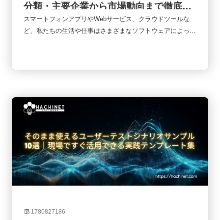
分類・主要企業から市場動向まで徹底解
説
スマートフォンアプリやWebサービス、クラウドツールな
ど、私たちの生活や仕事はさまざまなソフトウェアによって
支えられています。オンライン会議、ネットショッピング、
キャッシュレス決済、業務管理システムなど、日常のあらゆ
る場面でソフトウェアが使われていると言っても過言ではあ
りません。そのソフトウェアを企画・開発・提供しているの
が「ソフトウェア企業」です。しかし、ソフトウェア企業と
一口に言っても、その事業内容や収益モデルはさまざまで
す。近年はSaaSやAIの普及によって業界構造も大きく変化
しています。本記事では、ソフトウェア企業の基本的な役割
から業界構造、企業の種類、代表的な企業、そして今後の市
場動向までをわかりやすく解説します。
1780827186