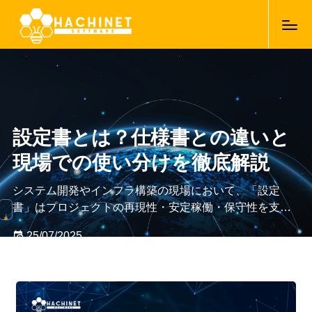
設定書とは？仕様書との違いと
現場での使い分けを徹底解説
システム開発やインフラ構築の現場において、「設定
書」はプロジェクトの再現性・安定稼働・保守性を支え
る不可欠なドキュメントです。しかし「仕様書との違い
25/07/2025
がよく分からない」「どうやって書けばいいか曖昧」と
感じる方も少なくありません。本記事では、設定書の定
義や目的を明確にし、仕様書との違いや使い分け方、実
際の記載例、現場で活用されるベストプラクティスま
で、現役エンジニア視点でわかりやすく解説します。こ