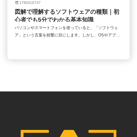
1780416747
図解で理解するソフトウェアの種類｜初
心者でも5分でわかる基本知識
パソコンやスマートフォンを使っていると、「ソフトウェ
ア」という言葉を頻繁に目にします。しかし、OSやアプ
リ、クラウドサービスなど様々なものが登場するため、「何
がどう違うのか分からない」という人も少なくありません。
実はソフトウェアは複雑に見えても、基本的な仕組みを理解
すると全体像が見えやすくなります。この記事では、初心者
向けにソフトウェアの種類を図解で整理しながら、それぞれ
の役割や違いをわかりやすく解説します。