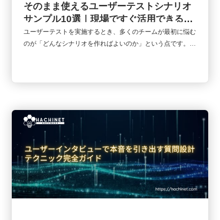
そのまま使えるユーザーテストシナリオ
サンプル10選｜現場ですぐ活用できる実
践テンプレート集
ユーザーテストを実施するとき、多くのチームが最初に悩む
のが「どんなシナリオを作ればよいのか」という点です。シ
ナリオが曖昧だと、ユーザーが本当に困るポイントを発見で
きず、改善につながる知見も得られません。一方で、適切な
シナリオを用意できれば、UIの問題だけでなく、導線設計や
業務フロー、ユーザー心理まで把握できます。本記事では、
実務でよく使われる10種類のユーザーテストシナリオを紹介
しながら、業界ごとの活用方法やカスタマイズの考え方まで
解説します。