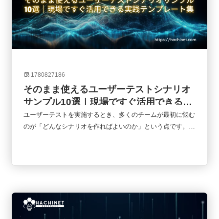
から業界構造、企業の種類、代表的な企業、そして今後の市
場動向までをわかりやすく解説します。
1780827186
そのまま使えるユーザーテストシナリオ
サンプル10選｜現場ですぐ活用できる実
践テンプレート集
ユーザーテストを実施するとき、多くのチームが最初に悩む
のが「どんなシナリオを作ればよいのか」という点です。シ
ナリオが曖昧だと、ユーザーが本当に困るポイントを発見で
きず、改善につながる知見も得られません。一方で、適切な
シナリオを用意できれば、UIの問題だけでなく、導線設計や
業務フロー、ユーザー心理まで把握できます。本記事では、
実務でよく使われる10種類のユーザーテストシナリオを紹介
しながら、業界ごとの活用方法やカスタマイズの考え方まで
解説します。