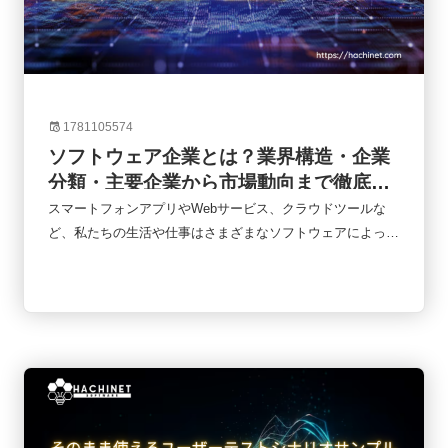
1781105574
ソフトウェア企業とは？業界構造・企業
分類・主要企業から市場動向まで徹底解
説
スマートフォンアプリやWebサービス、クラウドツールな
ど、私たちの生活や仕事はさまざまなソフトウェアによって
支えられています。オンライン会議、ネットショッピング、
キャッシュレス決済、業務管理システムなど、日常のあらゆ
る場面でソフトウェアが使われていると言っても過言ではあ
りません。そのソフトウェアを企画・開発・提供しているの
が「ソフトウェア企業」です。しかし、ソフトウェア企業と
一口に言っても、その事業内容や収益モデルはさまざまで
す。近年はSaaSやAIの普及によって業界構造も大きく変化
しています。本記事では、ソフトウェア企業の基本的な役割