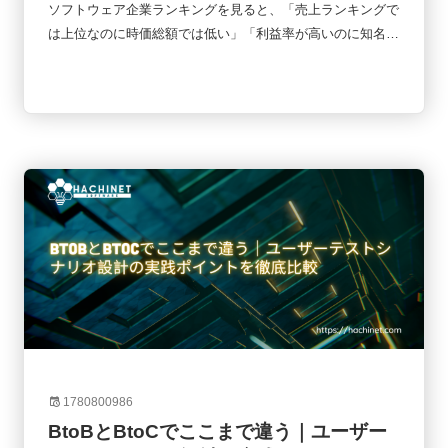
解説
ソフトウェア企業ランキングを見ると、「売上ランキングで
は上位なのに時価総額では低い」「利益率が高いのに知名度
はそれほど高くない」といったケースをよく目にします。実
はランキングにはさまざまな指標があり、何を基準に比較す
るかによって企業の評価は大きく変わります。本記事では、
ソフトウェア企業ランキングでよく使われる売上高・利益・
時価総額の違いを整理し、それぞれの指標が何を意味するの
かをわかりやすく解説します。
1780800986
BtoBとBtoCでここまで違う｜ユーザー