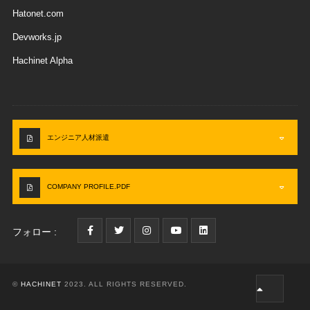
Hatonet.com
Devworks.jp
Hachinet Alpha
エンジニア人材派遣
COMPANY PROFILE.PDF
フォロー :
©
HACHINET
2023. ALL RIGHTS RESERVED.