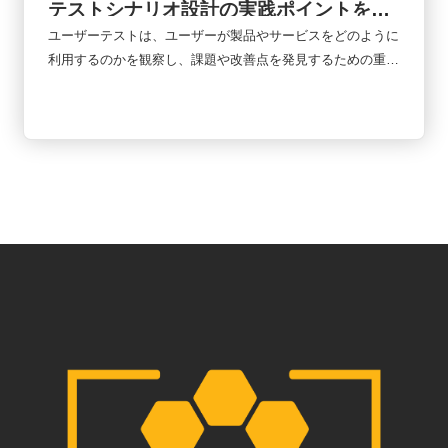
テストシナリオ設計の実践ポイントを徹
底比較
ユーザーテストは、ユーザーが製品やサービスをどのように
利用するのかを観察し、課題や改善点を発見するための重要
な手法です。しかし、同じユーザーテストでもBtoBとBtoC
では設計の考え方が大きく異なります。企業向けシステムと
一般消費者向けサービスでは、利用目的、意思決定プロセ
ス、評価基準が根本的に違うためです。本記事では、BtoB
とBtoCのユーザーテストシナリオの違いを比較しながら、
実務で役立つシナリオ設計のポイントを詳しく解説します。