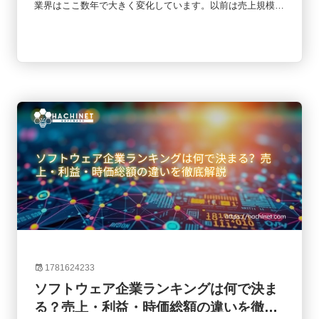
業界はここ数年で大きく変化しています。以前は売上規模だ
けで企業の強さを測ることができましたが、現在ではAIへの
投資、SaaSモデル、クラウド事業の成長性なども重要な評
価軸になっています。本記事では、2026年時点のソフトウ
ェア企業ランキングをもとに、世界と日本の主要企業、AI企
業の台頭、今後の市場動向について整理していきます。
1781624233
ソフトウェア企業ランキングは何で決ま
る？売上・利益・時価総額の違いを徹底