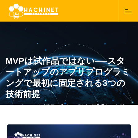
MVPは試作品ではない──スタ
ートアップのアプリプログラミ
ングで最初に固定される3つの
技術前提
スタートアップが最初に作るアプリを「MVPだから雑で
いい」と考えると、ほぼ確実に作り直しになります。理
由は単純で、アプリプログラミングではMVPであっても
27/01/2026
必ず固定されてしまう技術前提が存在するからです。本
記事では、初期アプリで何を作るかではなく、何が不可