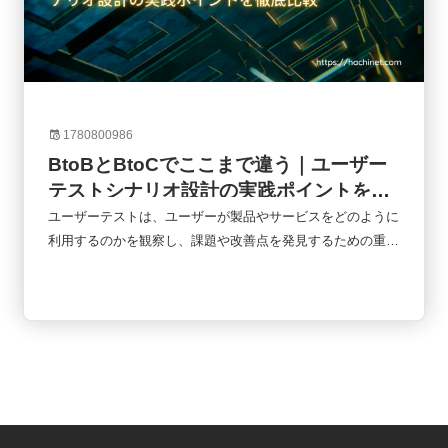
1780800986
BtoBとBtoCでここまで違う｜ユーザー
テストシナリオ設計の実践ポイントを徹
底比較
ユーザーテストは、ユーザーが製品やサービスをどのように
利用するのかを観察し、課題や改善点を発見するための重要
な手法です。しかし、同じユーザーテストでもBtoBとBtoC
では設計の考え方が大きく異なります。企業向けシステムと
一般消費者向けサービスでは、利用目的、意思決定プロセ
ス、評価基準が根本的に違うためです。本記事では、BtoB
とBtoCのユーザーテストシナリオの違いを比較しながら、
実務で役立つシナリオ設計のポイントを詳しく解説します。