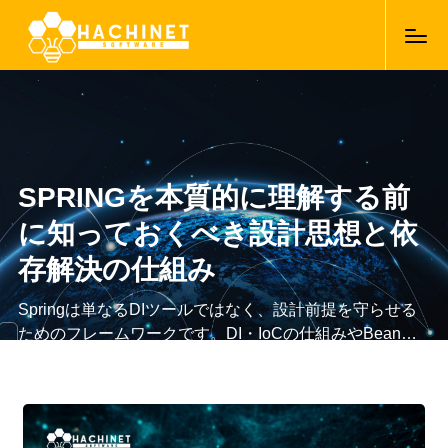
SPRINGを本質的に理解する前
に知っておくべき設計思想と依
存解決の仕組み
Springは単なるDIツールではなく、設計前提を守らせる
ためのフレームワークです。DI・IoCの仕組みやBeanラ
イフサイクルを理解すると、生成責任や依存方向、スコ
07/01/2026
ープの意味が自然に理解でき、設計に沿ったSpring利用
が可能になります。以下の図はBeanライフサイクルと依
存解決のフローです。