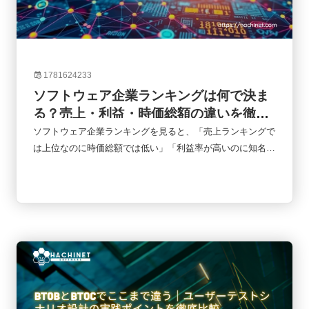
1781624233
ソフトウェア企業ランキングは何で決ま
る？売上・利益・時価総額の違いを徹底
解説
ソフトウェア企業ランキングを見ると、「売上ランキングで
は上位なのに時価総額では低い」「利益率が高いのに知名度
はそれほど高くない」といったケースをよく目にします。実
はランキングにはさまざまな指標があり、何を基準に比較す
るかによって企業の評価は大きく変わります。本記事では、
ソフトウェア企業ランキングでよく使われる売上高・利益・
時価総額の違いを整理し、それぞれの指標が何を意味するの
かをわかりやすく解説します。