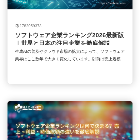
1782059378
ソフトウェア企業ランキング2026最新版
｜世界と日本の注目企業を徹底解説
生成AIの普及やクラウド市場の拡大によって、ソフトウェア
業界はここ数年で大きく変化しています。以前は売上規模だ
けで企業の強さを測ることができましたが、現在ではAIへの
投資、SaaSモデル、クラウド事業の成長性なども重要な評
価軸になっています。本記事では、2026年時点のソフトウ
ェア企業ランキングをもとに、世界と日本の主要企業、AI企
業の台頭、今後の市場動向について整理していきます。