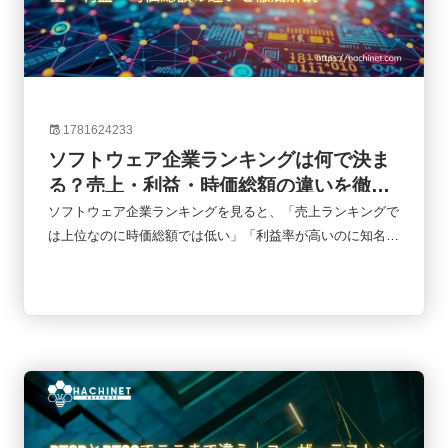
1781624233
ソフトウェア企業ランキングは何で決ま
る？売上・利益・時価総額の違いを徹底
解説
ソフトウェア企業ランキングを見ると、「売上ランキングで
は上位なのに時価総額では低い」「利益率が高いのに知名度
はそれほど高くない」といったケースをよく目にします。実
はランキングにはさまざまな指標があり、何を基準に比較す
るかによって企業の評価は大きく変わります。本記事では、
ソフトウェア企業ランキングでよく使われる売上高・利益・
時価総額の違いを整理し、それぞれの指標が何を意味するの
かをわかりやすく解説します。