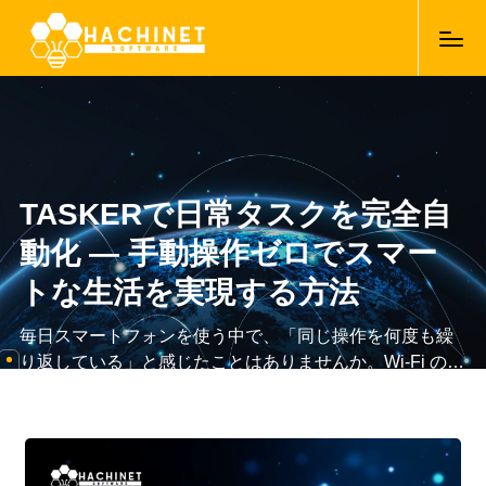
TASKERで日常タスクを完全自
動化 ― 手動操作ゼロでスマー
トな生活を実現する方法
毎日スマートフォンを使う中で、「同じ操作を何度も繰
り返している」と感じたことはありませんか。Wi-Fi のオ
ンオフ、通知の確認、アプリの起動など、一つひとつは
07/04/2026
小さな作業でも、積み重なると大きな時間ロスになりま
す。こうした“面倒くさい日常タスク”を自動化できるのが
Taskerです。本記事では、初心者でも実践できる Tasker