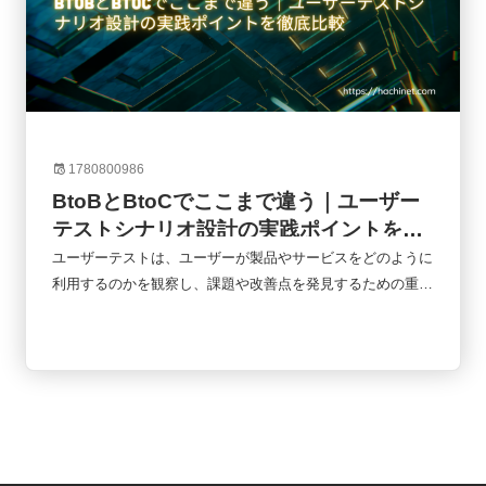
1780800986
BtoBとBtoCでここまで違う｜ユーザー
テストシナリオ設計の実践ポイントを徹
底比較
ユーザーテストは、ユーザーが製品やサービスをどのように
利用するのかを観察し、課題や改善点を発見するための重要
な手法です。しかし、同じユーザーテストでもBtoBとBtoC
では設計の考え方が大きく異なります。企業向けシステムと
一般消費者向けサービスでは、利用目的、意思決定プロセ
ス、評価基準が根本的に違うためです。本記事では、BtoB
とBtoCのユーザーテストシナリオの違いを比較しながら、
実務で役立つシナリオ設計のポイントを詳しく解説します。