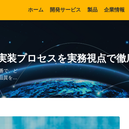
ホーム
開発サービス
製品
企業情報
開発サービス
リスト開発言語
実装プロセスを実務視点で徹
ソフトウェア開発
Angular 開発
番で、ど
ソフトウェア統合
ソフモバイル開発
品質を大
よりも、
ソフトウェアテスト
ジャワシステム開発
修正に多
ソフトウェアのメンテナンス
DX（デジタルトランスフォー
フェーズ
メーション）
デジタルトランスフォーメー
・手戻
ション
AI開発・AIエージェント開発
げる仕組
発におけ
エンジニア採用支援
セールスフォース開発
、設計・