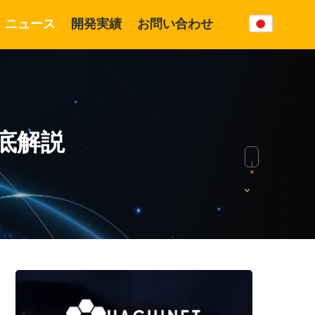
ニュース
開発実績
お問い合わせ
開発実績
製品
底解説
AI・人工知能
Hatonet.com
ワードプレスCMS
Devworks.jp
ソフトウェア開発
Hachinet Alpha
モバイル開発
Eコマース
DXソリューション
ソフトウェアテスト