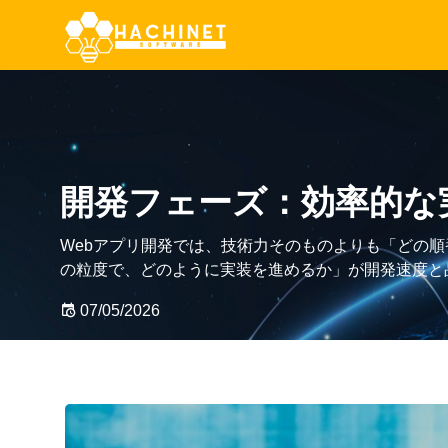
連絡先情報
開発フェーズ：効率的な
(+84) 24-6290-0388
Webアプリ開発では、技術力そのものよりも「どの順
contact@hachinet.com
の粒度で、どのように実装を進めるか」が開発速度と
きく左右します。実際の現場では、コードを書く時間
2A-F ,27A3, 234 Pham Van
07/05/2026
Dong,Hanoi,Vietnam
仕様確認・設計の認識合わせ・レビュー対応・不具合
くの時間が使われています。そのため、効率的な開発
FAQ
とは、単純に実装を高速化することではなく、「迷い
お問い合わせ
り・認識ズレ」を減らしながら継続的に品質を積み上
みを作ることにあります。本記事では、Webアプリ開
る実装フェーズの考え方から、実務で使われる進め方