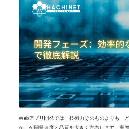
レビュー・CI/CD・チーム開発までを体系的に整理し
フォロー :
©
HACHINET
2023. ALL RIGHTS RESERVED.
Webアプリ開発では、技術力そのものよりも「
か」が開発速度と品質を大きく左右します。実