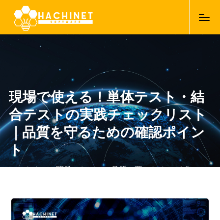
現場で使える！単体テスト・結
合テストの実践チェックリスト
｜品質を守るための確認ポイン
ト
ソフトウェア開発において、品質の要となるのが「テス
ト工程」です。中でも、複数のモジュールやシステム同
士が正しく連携するかを検証する「結合テスト」は、リ
07/08/2025
リース前のバグを未然に防ぐために欠かせない重要なフ
ェーズです。しかし現場では、時間や工数の制約から確