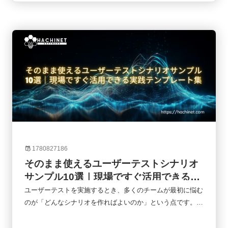
りません。そのソフトウェアを企画・開発・提供しているの
が「ソフトウェア企業」です。しかし、ソフトウェア企業と
一口に言っても、その事業内容や収益モデルはさまざまで
す。近年はSaaSやAIの普及によって業界構造も大きく変化
しています。本記事では、ソフトウェア企業の基本的な役割
から業界構造、企業の種類、代表的な企業、そして今後の市
場動向までをわかりやすく解説します。
1780827186
そのまま使えるユーザーテストシナリオ
サンプル10選｜現場ですぐ活用できる実
践テンプレート集
ユーザーテストを実施するとき、多くのチームが最初に悩む
のが「どんなシナリオを作ればよいのか」という点です。シ
ナリオが曖昧だと、ユーザーが本当に困るポイントを発見で
きず、改善につながる知見も得られません。一方で、適切な