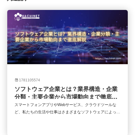
1781105574
ソフトウェア企業とは？業界構造・企業
分類・主要企業から市場動向まで徹底解
説
スマートフォンアプリやWebサービス、クラウドツールな
ど、私たちの生活や仕事はさまざまなソフトウェアによって
支えられています。オンライン会議、ネットショッピング、
キャッシュレス決済、業務管理システムなど、日常のあらゆ
る場面でソフトウェアが使われていると言っても過言ではあ