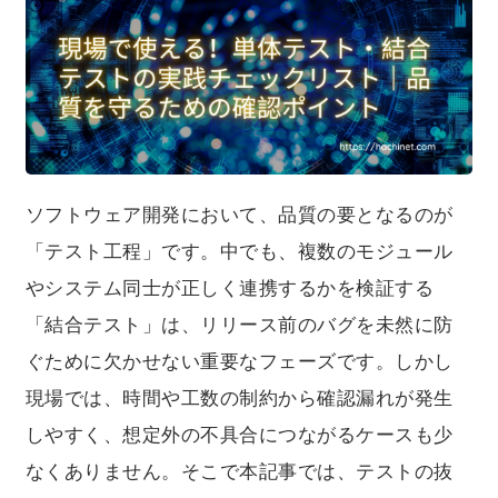
認漏れが発生しやすく、想定外の不具合につながるケー
スも少なくありません。そこで本記事では、テストの抜
け漏れを防ぎ、品質を安定させるために、単体テストと
結合テストそれぞれで現場で“本当に使える”チェックリス
トを詳しく解説します。開発者、テスト担当者、プロジ
ェクトマネージャーの方にも役立つ実践的な内容となっ
ていますので、ぜひ最後までご覧ください。
ソフトウェア開発において、品質の要となるのが
「テスト工程」です。中でも、複数のモジュール
やシステム同士が正しく連携するかを検証する
「結合テスト」は、リリース前のバグを未然に防
ぐために欠かせない重要なフェーズです。しかし
現場では、時間や工数の制約から確認漏れが発生
しやすく、想定外の不具合につながるケースも少
なくありません。そこで本記事では、テストの抜