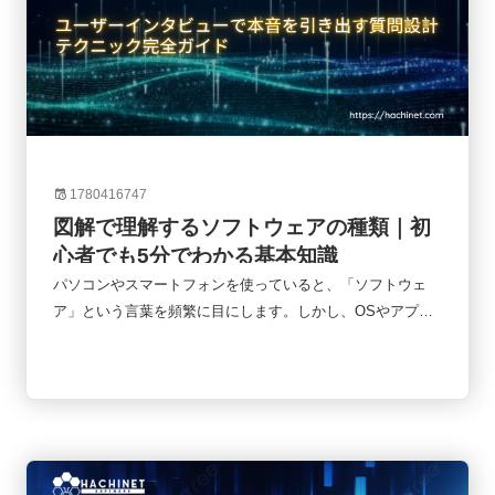
から業界構造、企業の種類、代表的な企業、そして今後の市
場動向までをわかりやすく解説します。
1780416747
図解で理解するソフトウェアの種類｜初
心者でも5分でわかる基本知識
パソコンやスマートフォンを使っていると、「ソフトウェ
ア」という言葉を頻繁に目にします。しかし、OSやアプ
リ、クラウドサービスなど様々なものが登場するため、「何
がどう違うのか分からない」という人も少なくありません。
実はソフトウェアは複雑に見えても、基本的な仕組みを理解
すると全体像が見えやすくなります。この記事では、初心者
向けにソフトウェアの種類を図解で整理しながら、それぞれ
の役割や違いをわかりやすく解説します。