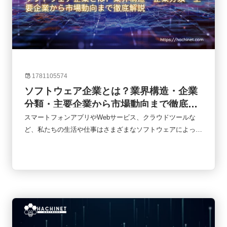
1781105574
ソフトウェア企業とは？業界構造・企業
分類・主要企業から市場動向まで徹底解
説
スマートフォンアプリやWebサービス、クラウドツールな
ど、私たちの生活や仕事はさまざまなソフトウェアによって
支えられています。オンライン会議、ネットショッピング、
キャッシュレス決済、業務管理システムなど、日常のあらゆ
る場面でソフトウェアが使われていると言っても過言ではあ
りません。そのソフトウェアを企画・開発・提供しているの
が「ソフトウェア企業」です。しかし、ソフトウェア企業と
一口に言っても、その事業内容や収益モデルはさまざまで
す。近年はSaaSやAIの普及によって業界構造も大きく変化
しています。本記事では、ソフトウェア企業の基本的な役割