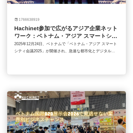
1766638919
Hachinet参加で広がるアジア企業ネット
ワーク：ベトナム・アジア スマートシテ
ィ会議2025の現場から
2025年12月24日、ベトナムで「ベトナム・アジア スマート
シティ会議2025」が開催され、急速な都市化とデジタル化
が進むアジア地域におけるスマートシティ推進や官民連携の
あり方が共有された。行政機関や企業、スタートアップなど
多様な参加者が集まり、Hachinetも招待枠として参加。会議
を通じて国際的なネットワーク構築や企業間連携の機会が提
供され、短時間の交流でも具体的な協業の可能性が生まれ
た。