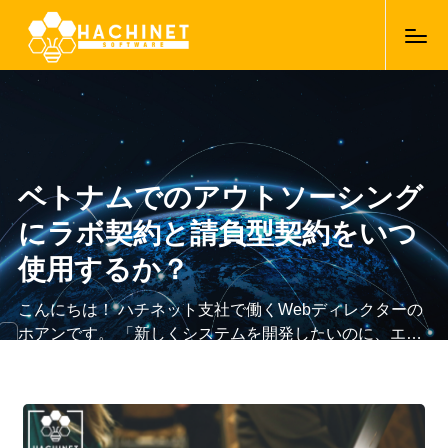
ベトナムでのアウトソーシング
にラボ契約と請負型契約をいつ
使用するか？
こんにちは！ ハチネット支社で働くWebディレクターの
ホアンです。 「新しくシステムを開発したいのに、エン
ジニアの数が足りない！」……という企業様、きっと多
25/02/2021
いと思います。そこで今回は、自社専属のエンジニアチ
ームを増やすことができる ベトナムでの「アウトソーシ
ング」について、ラボ契約と請負型契約をいつ使用する