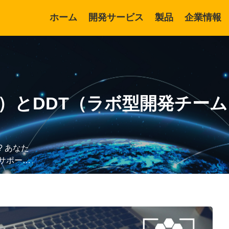
ホーム
開発サービス
製品
企業情報
開発サービス
リスト開発言語
ル）とDDT（ラボ型開発チー
ソフトウェア開発
Angular 開発
ソフトウェア統合
ソフモバイル開発
 あなた
ソフトウェアテスト
ジャワシステム開発
サポート
ソフトウェアのメンテナンス
DX（デジタルトランスフォー
メーション）
デジタルトランスフォーメー
ション
AI開発・AIエージェント開発
エンジニア採用支援
セールスフォース開発