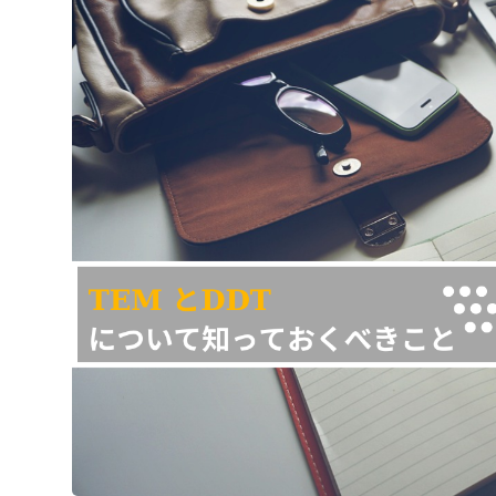
フォロー :
©
HACHINET
2023. ALL RIGHTS RESERVED.