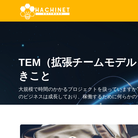
連絡先情報
TEM（拡張チームモデ
(+84) 24-6290-0388
きこと
contact@hachinet.com
大規模で時間のかかるプロジェクトを扱っていますか?
2A-F ,27A3, 234 Pham Van
Dong,Hanoi,Vietnam
のビジネスは成長しており、稼働するために何らかの
が必要ですか?
FAQ
15/02/2023
お問い合わせ