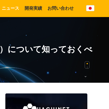
ニュース
開発実績
お問い合わせ
開発実績
製品
ム）について知っておくべ
AI・人工知能
Hatonet.com
ワードプレスCMS
Devworks.jp
ソフトウェア開発
Hachinet Alpha
モバイル開発
Eコマース
DXソリューション
ソフトウェアテスト