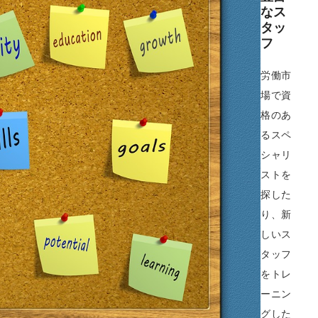
なス
タッ
フ
労働市
場で資
格のあ
るスペ
シャリ
ストを
探した
り、新
しいス
タッフ
をトレ
ーニン
グした