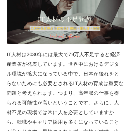
いますから、転職やキャリア採用も多くになっているこ
とが分かります。男性のみならず、女性が結婚・出産な
どブランクを経たとしても、スキルアップやブラッシュ
アップすれば、良い条件での復職も可能になります。今
回の記事では、IT人材の不足について深掘りし、この問
題の原因・難しさ・対策を皆さんにご紹介していきま
す。
IT人材は2030年には最大で79万人不足すると経済
産業省が発表しています。世界中におけるデジタ
ル環境が拡大になっている中で、日本が後れをと
らないためにも必要とされるIT人材の育成は重要な
問題と考えられます。つまり、高年収の仕事を得
られる可能性が高いということです。さらに、人
材不足の現場では常に人を必要としていますか
ら、転職やキャリア採用も多くになっていること