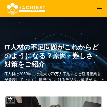
IT人材の不足問題がこれからど
のようになる？原因・難しさ・
対策をご紹介
IT人材は2030年には最大で79万人不足すると経済産業省
が発表しています。世界中におけるデジタル環境が拡大
になっている中で、日本が後れをとらないためにも必要
16/04/2021
とされるIT人材の育成は重要な問題と考えられます。つ
まり、高年収の仕事を得られる可能性が高いということ
です。さらに、人材不足の現場では常に人を必要として