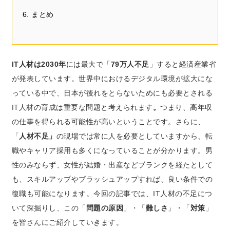
6. まとめ
IT人材は2030年
には最大で「
79万人不足
」すると経済産業省
が発表しています。世界中におけるデジタル環境が拡大にな
っている中で、日本が後れをとらないためにも必要とされる
IT人材の育成は重要な問題と考えられます
。
つまり、高年収
の仕事を得られる可能性が高いということです。さらに、
「
人材不足」
の現場では常に人を必要としていますから、転
職やキャリア採用も多くになっていることが分かります。男
性のみならず、女性が結婚・出産などブランクを経たとして
も、スキルアップやブラッシュアップすれば、良い条件での
復職も可能になります。今回の記事では、IT人材
の不足につ
いて深掘りし、この「
問題の原因
」・「
難しさ
」
・「
対策
」
を皆さんにご紹介していきます。