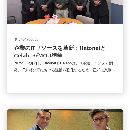
1764786805
企業のITリソースを革新：Hatonetと
CelaboがMOU締結
2025年12月2日、HatonetとCelaboは、IT派遣、システム開
発、IT人材分野における連携を強化するため、正式に業務提
携（MOU）を締結しました。本提携は、両社が持つリソー
スとノウハウを結集し、企業が抱える IT 技術者不足や開発
ニーズに応えるための重要な一歩となります。