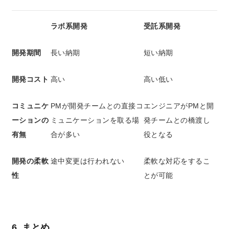
ラボ系開発
受託系開発
開発期間
長い納期
短い納期
開発コスト
高い
高い低い
コミュニケ
PMが開発チームとの直接コ
エンジニアがPMと開
ーションの
ミュニケーションを取る場
発チームとの橋渡し
有無
合が多い
役となる
開発の柔軟
途中変更は行われない
柔軟な対応をするこ
性
とが可能
6. まとめ