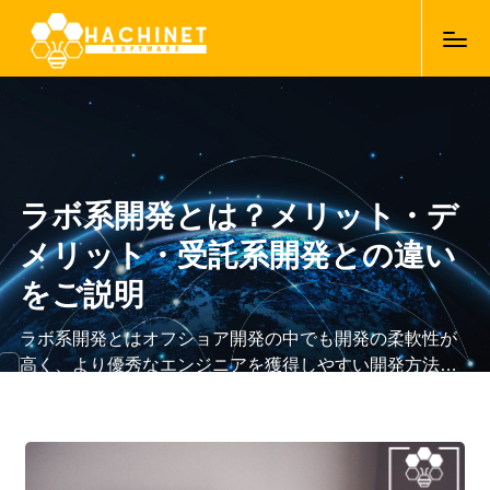
ラボ系開発とは？メリット・デ
メリット・受託系開発との違い
をご説明
ラボ系開発とはオフショア開発の中でも開発の柔軟性が
高く、より優秀なエンジニアを獲得しやすい開発方法と
して大きな日本企業に注目されています。安定した長期
13/04/2021
間の開発であるため、アプリ開発やAI開発などの複雑性
の高い開発と相性がいい開発方法と言われています。こ
の記事では、「ラボ系開発のメリット・デメリット」