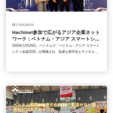
1766638919
Hachinet参加で広がるアジア企業ネット
ワーク：ベトナム・アジア スマートシテ
ィ会議2025の現場から
2025年12月24日、ベトナムで「ベトナム・アジア スマート
シティ会議2025」が開催され、急速な都市化とデジタル化
が進むアジア地域におけるスマートシティ推進や官民連携の
あり方が共有された。行政機関や企業、スタートアップなど
多様な参加者が集まり、Hachinetも招待枠として参加。会議
を通じて国際的なネットワーク構築や企業間連携の機会が提
供され、短時間の交流でも具体的な協業の可能性が生まれ
た。