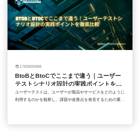
1780800986
BtoBとBtoCでここまで違う｜ユーザー
テストシナリオ設計の実践ポイントを徹
底比較
ユーザーテストは、ユーザーが製品やサービスをどのように
利用するのかを観察し、課題や改善点を発見するための重要
な手法です。しかし、同じユーザーテストでもBtoBとBtoC
では設計の考え方が大きく異なります。企業向けシステムと
一般消費者向けサービスでは、利用目的、意思決定プロセ
ス、評価基準が根本的に違うためです。本記事では、BtoB
とBtoCのユーザーテストシナリオの違いを比較しながら、