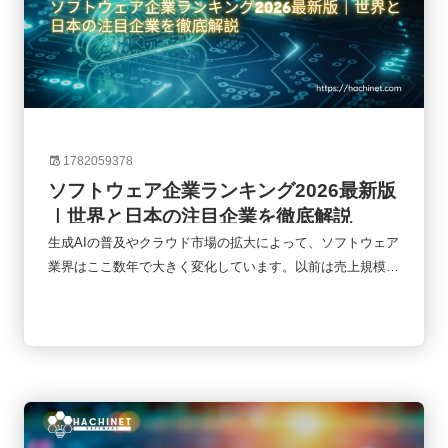
1782059378
ソフトウェア企業ランキング2026最新版
｜世界と日本の注目企業を徹底解説
生成AIの普及やクラウド市場の拡大によって、ソフトウェア
業界はここ数年で大きく変化しています。以前は売上規模だ
けで企業の強さを測ることができましたが、現在ではAIへの
投資、SaaSモデル、クラウド事業の成長性なども重要な評
価軸になっています。本記事では、2026年時点のソフトウ
ェア企業ランキングをもとに、世界と日本の主要企業、AI企
業の台頭、今後の市場動向について整理していきます。