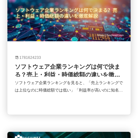
1781624233
ソフトウェア企業ランキングは何で決ま
る？売上・利益・時価総額の違いを徹底
解説
ソフトウェア企業ランキングを見ると、「売上ランキングで
は上位なのに時価総額では低い」「利益率が高いのに知名度
はそれほど高くない」といったケースをよく目にします。実
はランキングにはさまざまな指標があり、何を基準に比較す
るかによって企業の評価は大きく変わります。本記事では、
ソフトウェア企業ランキングでよく使われる売上高・利益・
時価総額の違いを整理し、それぞれの指標が何を意味するの
かをわかりやすく解説します。