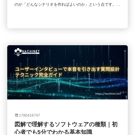
のが「どんなシナリオを作ればよいのか」という点です。シ
ナリオが曖昧だと、ユーザーが本当に困るポイントを発見で
きず、改善につながる知見も得られません。一方で、適切な
シナリオを用意できれば、UIの問題だけでなく、導線設計や
業務フロー、ユーザー心理まで把握できます。本記事では、
実務でよく使われる10種類のユーザーテストシナリオを紹介
しながら、業界ごとの活用方法やカスタマイズの考え方まで
解説します。
1780416747
図解で理解するソフトウェアの種類｜初
心者でも5分でわかる基本知識