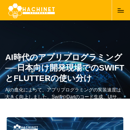
AI時代のアプリプログラミング
──日本向け開発現場でのSWIFT
とFLUTTERの使い分け
AIの進化によって、アプリプログラミングの実装速度は
大きく向上しました。SwiftやDartのコード生成、UIサン
プルの自動作成により、短期間で動作するアプリを作る
20/01/2026
こと自体は難しくありません。しかし、日本向けのアプ
リ開発現場では、「どの言語で作るか」よりも、「どの
条件でその言語を選ぶか」が、これまで以上に重要にな