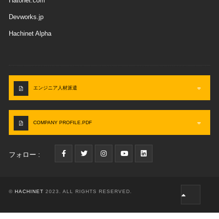
Hatonet.com
Devworks.jp
Hachinet Alpha
エンジニア人材派遣
COMPANY PROFILE.PDF
フォロー :
©
HACHINET
2023. ALL RIGHTS RESERVED.