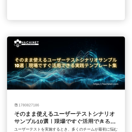
支えられています。オンライン会議、ネットショッピング、
キャッシュレス決済、業務管理システムなど、日常のあらゆ
る場面でソフトウェアが使われていると言っても過言ではあ
りません。そのソフトウェアを企画・開発・提供しているの
が「ソフトウェア企業」です。しかし、ソフトウェア企業と
一口に言っても、その事業内容や収益モデルはさまざまで
す。近年はSaaSやAIの普及によって業界構造も大きく変化
しています。本記事では、ソフトウェア企業の基本的な役割
から業界構造、企業の種類、代表的な企業、そして今後の市
場動向までをわかりやすく解説します。
1780827186
そのまま使えるユーザーテストシナリオ
サンプル10選｜現場ですぐ活用できる実
践テンプレート集
ユーザーテストを実施するとき、多くのチームが最初に悩む