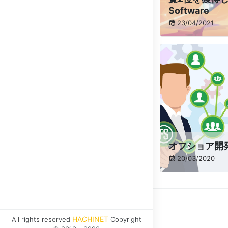
Software
23/04/2021
オフショア開
20/03/2020
HACHINET
All rights reserved
Copyright