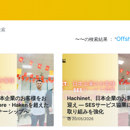
検索
Offs
〜〜の検索結果 : "
、日本企業のお客様をお
Hachinet、日本企業の
hore・Hakenを超えた
迎え ― SESサービス協業
ナーシップへ
取り組みを強化
20/05/2026