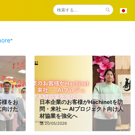
hore
"
お客様をお
日本企業のお客様がHachinetを訪
に向けた
問・来社 ― AIプロジェクト向け人
材協業を強化へ
20/05/2026