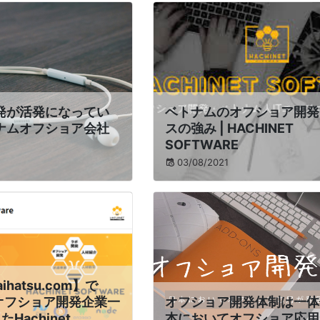
発が活発になってい
ベトナムのオフショア開発
ナムオフショア会社
スの強み | HACHINET
SOFTWARE
03/08/2021
aihatsu.com】で
良オフショア開発企業一
オフショア開発体制は一体
Hachinet
本においてオフショア応用