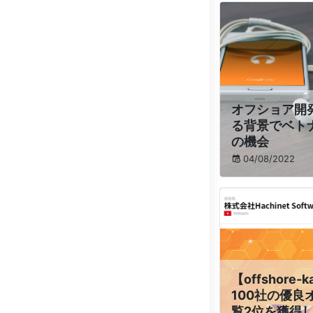
オフショア開
る背景でベト
の機会
04/08/2022
【offshore-k
100社の優
覧2位を獲得した