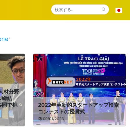
one
"
IT人材分野
U締結
共同で挑
2022年革新的スタートアップ検索
コンテストの授賞式
09/01/2023