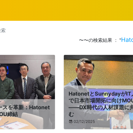
検索
Hat
〜〜の検索結果 : "
HatonetとSunnydayが
で日本市場開拓に向けMO
スを革新：Hatonet
――DX時代の人材課題に
MOU締結
む
02/12/2025