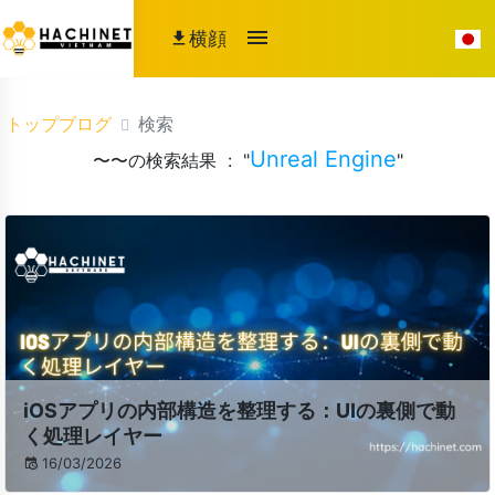
横顔
トップブログ
検索
Unreal Engine
〜〜の検索結果 : "
"
iOSアプリの内部構造を整理する：UIの裏側で動
く処理レイヤー
16/03/2026